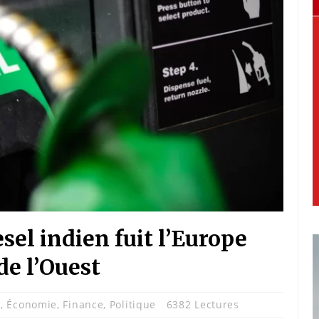
esel indien fuit l’Europe
de l’Ouest
e
,
Économie
,
Finance
,
Politique
6382 Lectures