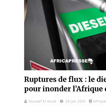
Ruptures de flux : le di
pour inonder l’Afrique 
Youssef El Assal
28 Jan 2026
Afriqu