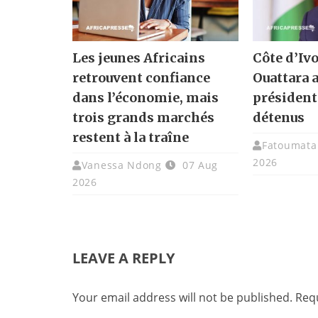
Les jeunes Africains
Côte d’Ivo
retrouvent confiance
Ouattara 
dans l’économie, mais
présidenti
trois grands marchés
détenus
restent à la traîne
Fatoumata 
2026
Vanessa Ndong
07 Aug
2026
LEAVE A REPLY
Your email address will not be published.
Requ