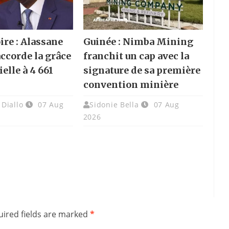
ire : Alassane
Guinée : Nimba Mining
accorde la grâce
franchit un cap avec la
elle à 4 661
signature de sa première
convention minière
Diallo
07 Aug
Sidonie Bella
07 Aug
2026
ired fields are marked
*