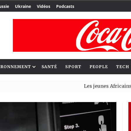
ussie
Ukraine
Vidéos
Podcasts
IRONNEMENT
SANTÉ
SPORT
PEOPLE
TECH
Les jeunes Africains retrouve
Aliko Dangote et Mark Carney