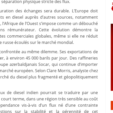
éparation physique stricte des flux.
guration des échanges sera durable. L’Europe doit
ts en diesel auprès d’autres sources, notamment
de, l’Afrique de l’Ouest s’impose comme un débouché
oins rémunérateur. Cette évolution démontre la
tes commerciales globales, même si elle ne réduit
le russe écoulés sur le marché mondial.
t confrontée au même dilemme. Ses exportations de
er, à environ 45 000 barils par jour. Des raffineries
oupe azerbaïdjanais Socar, qui continue d’importer
marché européen. Selon Clare Morris, analyste chez
arché du diesel plus fragmenté et géopolitiquement
flux de diesel indien pourrait se traduire par une
à court terme, dans une région très sensible au coût
épendance vis-à-vis d’un flux né d’une contrainte
stions sur la stabilité et la pérennité de cet