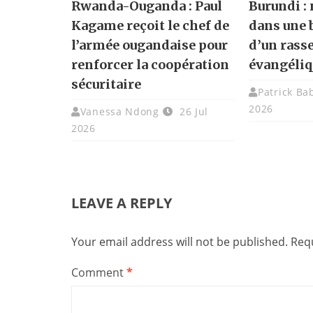
Rwanda-Ouganda : Paul
Burundi :
Kagame reçoit le chef de
dans une 
l’armée ougandaise pour
d’un ras
renforcer la coopération
évangéliq
sécuritaire
Patrick Ba
2026
Vanessa Ndong
26 Jul
2026
LEAVE A REPLY
Your email address will not be published.
Requ
Comment
*