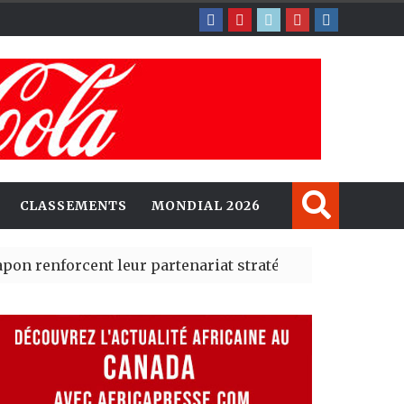
CLASSEMENTS
MONDIAL 2026
rcent leur partenariat stratégique avec un cap sur l’IA
erté Madrid des risques migratoires dès juillet
| 05 Aug 2