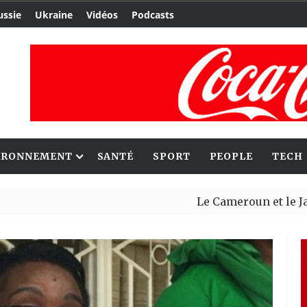
ussie
Ukraine
Vidéos
Podcasts
IRONNEMENT
SANTÉ
SPORT
PEOPLE
TECH
Le Cameroun et le Japon renfo
Ceuta : Rabat affirme avoir al