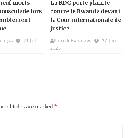
 neuf morts
La RDC porte plainte
bousculade lors
contre le Rwanda devant
semblement
la Cour internationale de
ue
justice
bingwa
21 Jul
Patrick Babingwa
27 Jun
2026
ired fields are marked
*