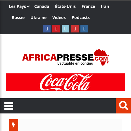
Les Pays
Canada
États-Unis
France
Iran
Russie
Ukraine
Vidéos
Podcasts
Les jeun