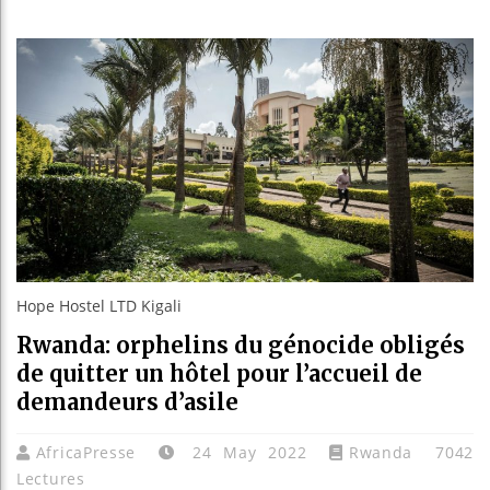
Guinée :
Réforme 
Bénin : 
Aliko Da
Hope Hostel LTD Kigali
Rwanda: orphelins du génocide obligés
de quitter un hôtel pour l’accueil de
demandeurs d’asile
AfricaPresse
24 May 2022
Rwanda
7042
Lectures