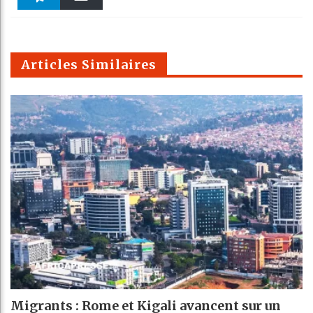
k
Telegra
Email
t
pt
m
Articles Similaires
Migrants : Rome et Kigali avancent sur un