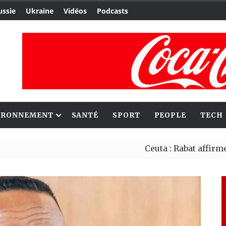
ussie
Ukraine
Vidéos
Podcasts
IRONNEMENT
SANTÉ
SPORT
PEOPLE
TECH
Ceuta : Rabat affirme avoir al
Reboisement : l’Éthiopie étab