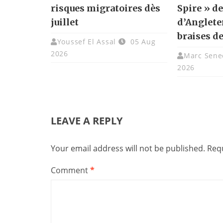
risques migratoires dès
Spire » de
juillet
d’Angleter
braises de
Youssef El Assal
05 Aug
2026
Marc Sene
2026
LEAVE A REPLY
Your email address will not be published.
Requ
Comment
*