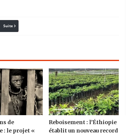
Suite
Pinterest
Reddit
Email
ns de
Reboisement : l’Éthiopie
e : le projet «
établit un nouveau record