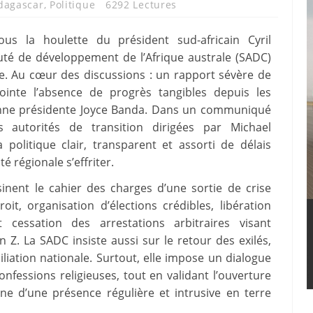
dagascar
,
Politique
6292 Lectures
ous la houlette du président sud-africain Cyril
té de développement de l’Afrique australe (SADC)
he. Au cœur des discussions : un rapport sévère de
pointe l’absence de progrès tangibles depuis les
ienne présidente Joyce Banda. Dans un communiqué
es autorités de transition dirigées par Michael
 politique clair, transparent et assorti de délais
é régionale s’effriter.
sinent le cahier des charges d’une sortie de crise
oit, organisation d’élections crédibles, libération
 cessation des arrestations arbitraires visant
n Z. La SADC insiste aussi sur le retour des exilés,
liation nationale. Surtout, elle impose un dialogue
confessions religieuses, tout en validant l’ouverture
ne d’une présence régulière et intrusive en terre