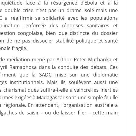
inquiétude face à la résurgence d’Ebola et à la
te double crise n’est pas un drame isolé mais une
C a réaffirmé sa solidarité avec les populations
dination renforcée des réponses sanitaires et
stion congolaise, bien que distincte du dossier
on de ne pas dissocier stabilité politique et santé
nale fragile.
l de médiation mené par Arthur Peter Mutharika et
Cyril Ramaphosa dans la conduite des débats. Ces
nfirment que la SADC mise sur une diplomatie
es institutionnels. Mais ils soulèvent aussi une
charismatiques suffira-t-elle à vaincre les inerties
éformes exigées à Madagascar sont une simple feuille
régionale. En attendant, l’organisation australe a
gaches de saisir – ou de laisser filer – cette main