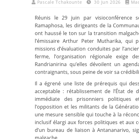
Pascale Tchakounte
30 Jun 2026
Ma
Réunis le 29 juin par visioconférence s
Ramaphosa, les dirigeants de la Communau
ont haussé le ton sur la transition malgac
l’émissaire Arthur Peter Mutharika, qui 
missions d’évaluation conduites par l’anc
ferme, l’organisation régionale exige d
Randrianirina qu’elles dévoilent un agenda
contraignants, sous peine de voir sa crédibilit
Il a égrené une liste de prérequis qui des
acceptable : rétablissement de l’État de dr
immédiate des prisonniers politiques et
l’opposition et les militants de la Génératio
une mesure sensible qui touche à la réconci
inclusif élargi aux forces politiques et aux 
d’un bureau de liaison à Antananarivo, sig
malgache.