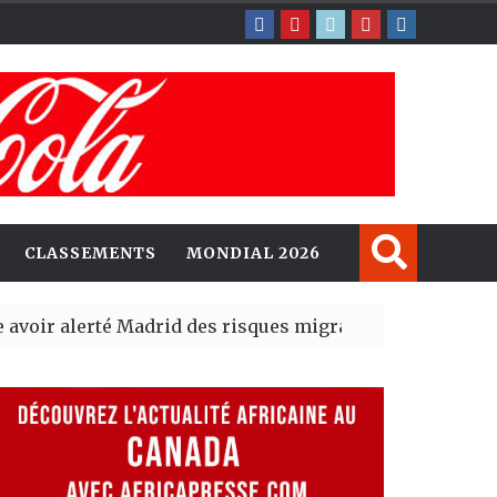
CLASSEMENTS
MONDIAL 2026
erté Madrid des risques migratoires dès juillet
| 05 Aug 2
lit un nouveau record en plantant 800,5 millions d’arbr