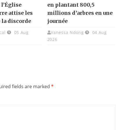
 l’Église
en plantant 800,5
re attise les
millions d’arbres en une
 la discorde
journée
cal
05 Aug
Vanessa Ndong
04 Aug
2026
ired fields are marked
*