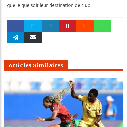
quelle que soit leur destination de club.
Faceboo
Twitter
linkedin
Pinteres
Reddit
WhatsAp
k
Telegra
Email
t
pt
m
Articles Similaires