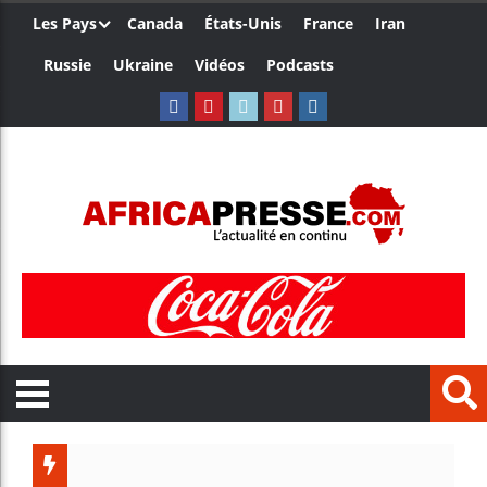
Les Pays
Canada
États-Unis
France
Iran
Russie
Ukraine
Vidéos
Podcasts
Les 