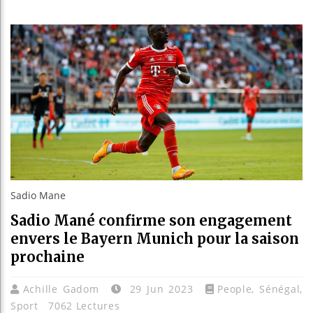
Guin
Réfor
Béni
Alik
Sadio Mane
Sadio Mané confirme son engagement
envers le Bayern Munich pour la saison
prochaine
Achille Gadom
29 Jun 2023
People
,
Sénégal
,
Sport
7062 Lectures