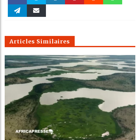
Faceboo
Twitter
linkedin
Pinteres
Reddit
WhatsAp
k
Telegra
Email
t
pt
m
Articles Similaires