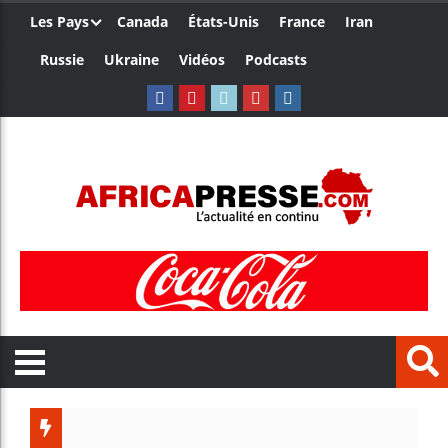
Les Pays
Canada
États-Unis
France
Iran
Russie
Ukraine
Vidéos
Podcasts
Trump no