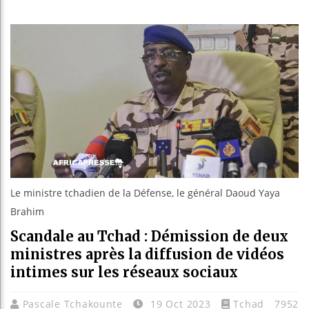
Les jeun
Guinée :
Réforme é
Bénin : 
Le ministre tchadien de la Défense, le général Daoud Yaya
Brahim
Scandale au Tchad : Démission de deux
ministres après la diffusion de vidéos
intimes sur les réseaux sociaux
Pascale Tchakounte
19 Oct 2023
Tchad
7952