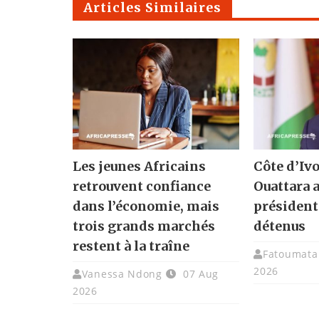
Articles Similaires
Les jeunes Africains
Côte d’Ivo
retrouvent confiance
Ouattara 
dans l’économie, mais
présidenti
trois grands marchés
détenus
restent à la traîne
Fatoumata 
2026
Vanessa Ndong
07 Aug
2026