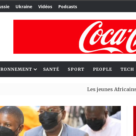
ussie
Ukraine
Vidéos
Podcasts
IRONNEMENT
SANTÉ
SPORT
PEOPLE
TECH
Les jeunes Africains retrouve
Aliko Dangote et Mark Carney 