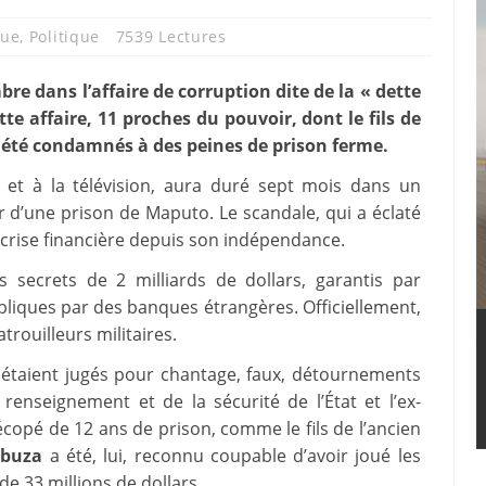
ue
,
Politique
7539 Lectures
re dans l’affaire de corruption dite de la « dette
te affaire, 11 proches du pouvoir, dont le fils de
 été condamnés à des peines de prison ferme.
o et à la télévision, aura duré sept mois dans un
 d’une prison de Maputo. Le scandale, qui a éclaté
 crise financière depuis son indépendance.
 secrets de 2 milliards de dollars, garantis par
ubliques par des banques étrangères. Officiellement,
rouilleurs militaires.
,
étaient jugés pour chantage, faux, détournements
renseignement et de la sécurité de l’État et l’ex-
pé de 12 ans de prison, comme le fils de l’ancien
buza
a été, lui, reconnu coupable d’avoir joué les
e 33 millions de dollars.