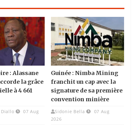
ire : Alassane
Guinée : Nimba Mining
accorde la grâce
franchit un cap avec la
elle à 4 661
signature de sa première
convention minière
Diallo
07 Aug
Sidonie Bella
07 Aug
2026