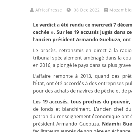
AfricaPresse
08 Dec 2022
Mozambiq
Le verdict a été rendu ce mercredi 7 décemb
cachée ». Sur les 19 accusés jugés dans cet
l’ancien président Armando Guebuza, ont
Le procès, retransmis en direct à la radi
tribunal spécialement aménagé dans la cour
en 2016, a plongé le pays dans sa plus grave
L’affaire remonte à 2013, quand des prêts
l’État, ont été accordés à des entreprises p
pour des achats de navires de pêche et de pat
Les 19 accusés, tous proches du pouvoir
de fonds et blanchiment. L’ancien chef du 
patron du renseignement économique ont éco
président Armando Guebuza.
Ndambi Gue
facilitateurs auprès de son père en échange d