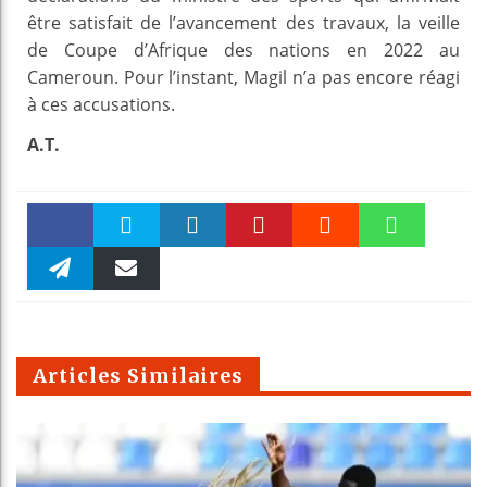
être satisfait de l’avancement des travaux, la veille
de Coupe d’Afrique des nations en 2022 au
Cameroun. Pour l’instant, Magil n’a pas encore réagi
à ces accusations.
A.T.
Faceboo
Twitter
linkedin
Pinteres
Reddit
WhatsAp
k
Telegra
Email
t
pt
m
Articles Similaires