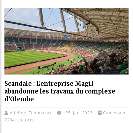
Les jeu
Guinée 
Réforme 
Bénin : 
Scandale : L’entreprise Magil
abandonne les travaux du complexe
d’Olembe
Adeline Tchouakak
05 Jan 2023
Cameroun
7204 Lectures