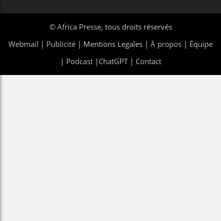
©
Africa Presse
, tous droits réservés
Webmail
|
Publicité
| Mentions Legales |
À propos
|
Équipe
|
Podcast
|
ChatGPT
|
Contact