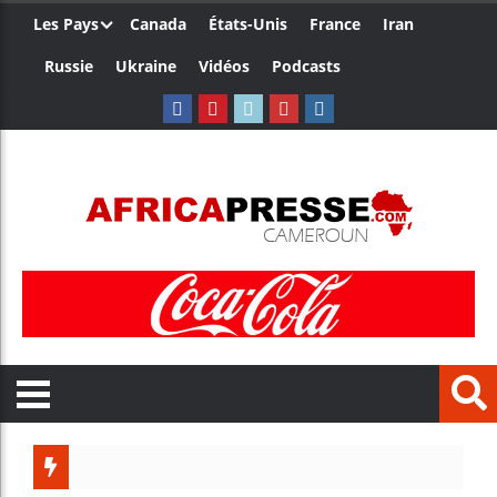
Les Pays
Canada
États-Unis
France
Iran
Russie
Ukraine
Vidéos
Podcasts
Trump n