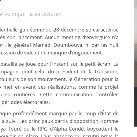
e
,
Politique
6388 Lectures
identielle guinéenne du 28 décembre se caractérise
ès son lancement. Aucun meeting d’envergure n’a
vori, le général Mamadi Doumbouya, ni par les huit
pression de vide et de manque d’engouement.
taille se joue pour l’instant sur le petit écran. La
ampagne, dont celui du président de la transition,
couleurs de son mouvement, le Génération pour la
y met en avant ses réalisations, comme le projet
res routières. Cette communication contrôlée
 périodes électorales.
litique profondément marqué par le coup d’État de
i a suivi. Les principaux partis d’opposition, comme
idya Touré ou le RPG d’Alpha Condé, boycottent le
pouvoir en place. Leur absence du scrutin prive la