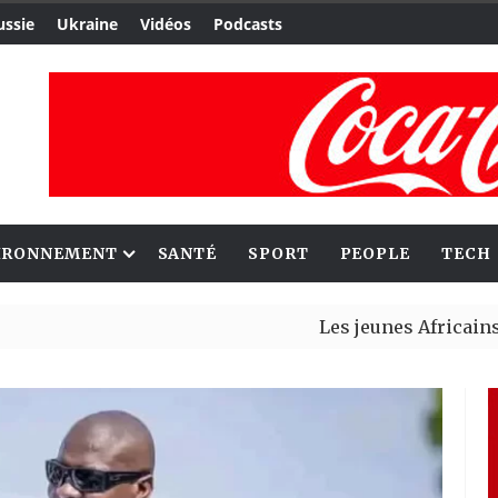
ussie
Ukraine
Vidéos
Podcasts
IRONNEMENT
SANTÉ
SPORT
PEOPLE
TECH
Les jeunes Africains retrouve
Aliko Dangote et Mark Carney 