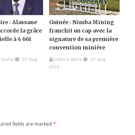
ire : Alassane
Guinée : Nimba Mining
accorde la grâce
franchit un cap avec la
elle à 4 661
signature de sa première
convention minière
Diallo
07 Aug
Sidonie Bella
07 Aug
2026
ired fields are marked
*