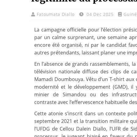
Fatoumata Diallo
04 Dec 2025
Guiné
La campagne officielle pour l’élection prés
par un calme surprenant, une semaine apr
encore été organisé, ni par le candidat fa
autres prétendants, laissant planer une im
En l’absence de grands rassemblements, la ba
télévision nationale diffuse des clips de c
Mamadi Doumbouya. Vêtu d’un T-shirt aux 
modernité et le développement (GMD), il 
minier de Simandou ou des infrastructu
contraste avec l’effervescence habituelle des
Cette atonie s’inscrit dans un contexte po
septembre 2021 et la transition militaire qu
l’UFDG de Cellou Dalein Diallo, l’UFR de S
processus, le jugeant biaisé en faveur du 