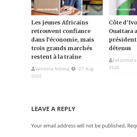
Les jeunes Africains
Côte d’Ivo
retrouvent confiance
Ouattara 
dans l’économie, mais
présidenti
trois grands marchés
détenus
restent à la traîne
Fatoumata 
2026
Vanessa Ndong
07 Aug
2026
LEAVE A REPLY
Your email address will not be published.
Requ