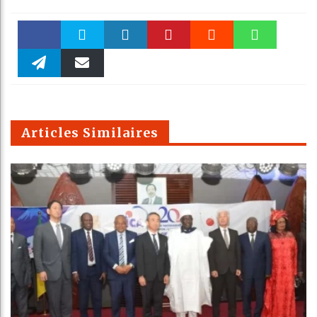
Faceboo
Twitter
linkedin
Pinteres
Reddit
WhatsAp
k
Telegra
Email
t
pt
m
Articles Similaires