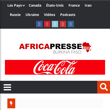
Les Pays
Canada
États-Unis
France
Iran
Russie
Ukraine
Vidéos
Podcasts
Le Cam