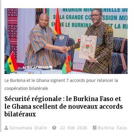
Bassir
Côte d
Tunisi
Ceuta 
Le Burkina et le Ghana signent 7 accords pour relancer la
coopération bilatérale
Sécurité régionale : le Burkina Faso et
le Ghana scellent de nouveaux accords
bilatéraux
Fatoumata Diallo
22 Feb 2026
Burkina Faso
,