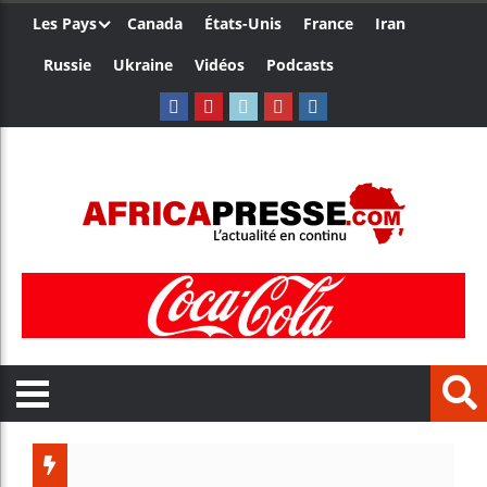
Les Pays
Canada
États-Unis
France
Iran
Russie
Ukraine
Vidéos
Podcasts
Les je