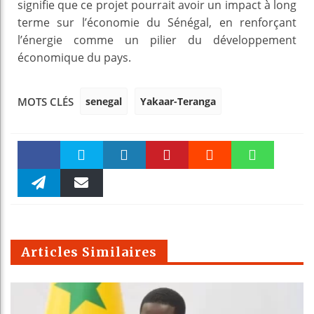
signifie que ce projet pourrait avoir un impact à long
terme sur l’économie du Sénégal, en renforçant
l’énergie comme un pilier du développement
économique du pays.
senegal
Yakaar-Teranga
MOTS CLÉS
Faceboo
Twitter
linkedin
Pinteres
Reddit
WhatsAp
k
Telegra
Email
t
pt
m
Articles Similaires