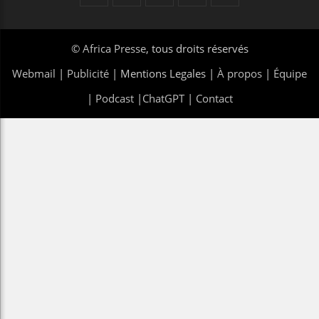
©
Africa Presse
, tous droits réservés
Webmail
|
Publicité
| Mentions Legales |
À propos
|
Équipe
|
Podcast
|
ChatGPT
|
Contact