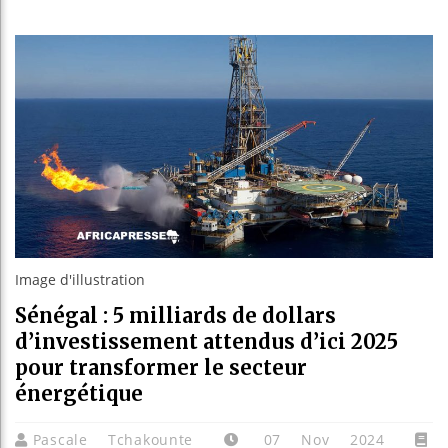
Guinée
Réform
Bénin 
Aliko 
Image d'illustration
Sénégal : 5 milliards de dollars
d’investissement attendus d’ici 2025
pour transformer le secteur
énergétique
Pascale Tchakounte
07 Nov 2024