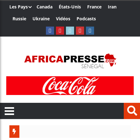
Les Pays
Canada
États-Unis
France
Iran
Russie
Ukraine
Vidéos
Podcasts
Côte d’I