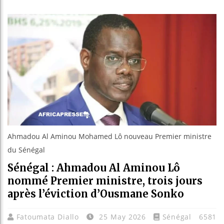
Réforme é
Bénin : 
Aliko Da
Ahmadou Al Aminou Mohamed Lô nouveau Premier ministre
du Sénégal
Sénégal : Ahmadou Al Aminou Lô
nommé Premier ministre, trois jours
après l’éviction d’Ousmane Sonko
Fatoumata Diallo
25 May 2026
Sénégal
6581