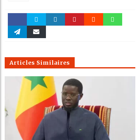
Faceboo
Twitter
linkedin
Pinteres
Reddit
WhatsAp
k
Telegra
Email
t
pt
m
Articles Similaires