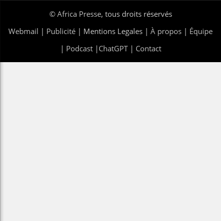
©
Africa Presse
, tous droits réservés
Webmail
|
Publicité
| Mentions Legales |
À propos
|
Équipe
|
Podcast
|
ChatGPT
|
Contact