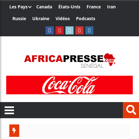
Les Pays
Canada
États-Unis
France
Iran
Russie
Ukraine
Vidéos
Podcasts
Trump n