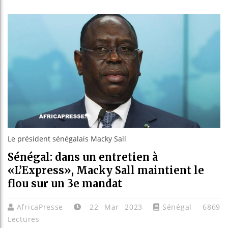
Les jeu
Guinée 
Réforme 
Bénin :
Le président sénégalais Macky Sall
Sénégal: dans un entretien à
«L’Express», Macky Sall maintient le
flou sur un 3e mandat
AfricaPresse
22 Mar 2023
Sénégal
6869
Lectures