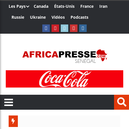
Les Pays
Canada
États-Unis
France
Iran
Russie
Ukraine
Vidéos
Podcasts
Trump n