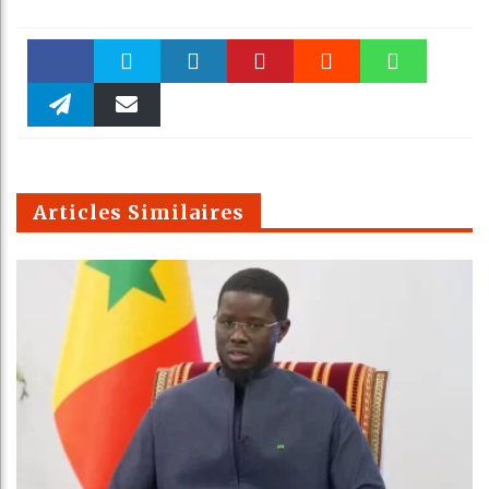
Faceboo
Twitter
linkedin
Pinteres
Reddit
WhatsAp
k
Telegra
Email
t
pt
m
Articles Similaires