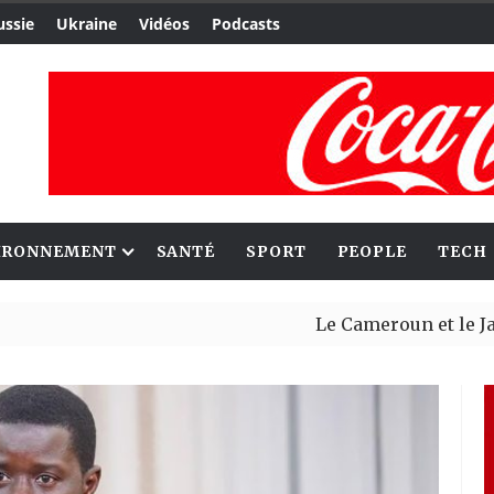
ussie
Ukraine
Vidéos
Podcasts
IRONNEMENT
SANTÉ
SPORT
PEOPLE
TECH
Le Cameroun et le Japon renfo
Ceuta : Rabat affirme avoir al