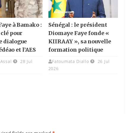
aye à Bamako :
Sénégal : le président
 clé pour
Diomaye Faye fonde «
e dialogue
KIIRAAY », sa nouvelle
édéao et l’AES
formation politique
 Assal
28 Jul
Fatoumata Diallo
26 Jul
2026