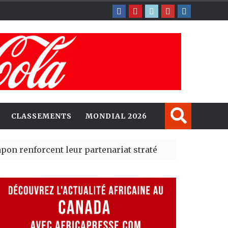
CLASSEMENTS
MONDIAL 2026
rcent leur partenariat stratégique avec un cap sur l’IA
erté Madrid des risques migratoires dès juillet
| 05 Aug 2