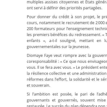
multiples assises citoyennes et États géné
ont servi à définir des priorités partagées.
Pour donner du crédit à son projet, le pr
cours, notamment le recrutement de 2 000 e
200 formateurs pour l’enseignement techniqu
les premiers bénéfices du redressement. « 
enfants », a-t-il souligné, mettant en 
gouvernementales sur la jeunesse.
Diomaye Faye veut rompre avec la gouvernan
coresponsabilité : « Ce que nous envisageons
vous. Il se fera avec vous. » Le président en
la résilience collective et une administratio
réformes dans l’effort, la solidarité et le 
et souverain.
Si l’ambition est posée, le pari de l’adh
gouvernants et gouvernés, souvent mise
restaurée. Le succès du plan dépendra non 