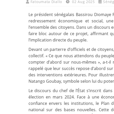
Fatoumata Diallo
02 Aug 2025
Sénég
Le président sénégalais Bassirou Diomaye F
redressement économique et social, une i
l’ensemble des citoyens. Dans un discours e
faire bloc autour de ce projet, affirmant 
l’implication directe du peuple.
Devant un parterre d’officiels et de citoyens
collectif. « Ce que nous attendons du peup
compter d’abord sur nous-mêmes », a-t-il m
rappelé que leur succès repose d’abord sur le
des interventions extérieures. Pour illustre
Natango Goubay, symbole selon lui du potenti
Le discours du chef de l’État s’inscrit dan
élection en mars 2024. Face à une économ
confiance envers les institutions, le Plan 
national sur des bases nouvelles. Cette 