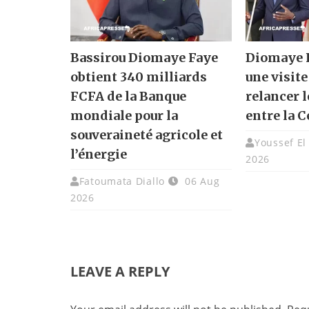
Bassirou Diomaye Faye
Diomaye F
obtient 340 milliards
une visite
FCFA de la Banque
relancer l
mondiale pour la
entre la C
souveraineté agricole et
Youssef El
l’énergie
2026
Fatoumata Diallo
06 Aug
2026
LEAVE A REPLY