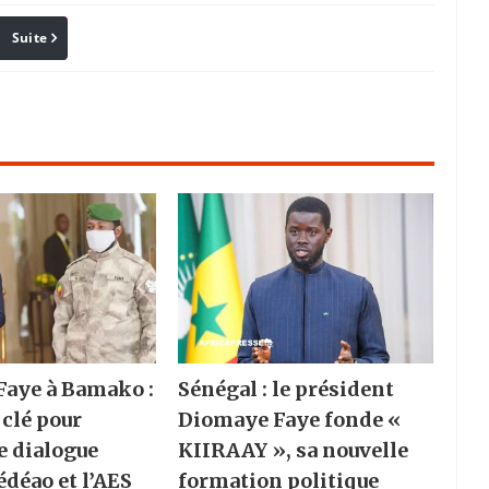
Suite
Pinterest
Reddit
Email
aye à Bamako :
Sénégal : le président
 clé pour
Diomaye Faye fonde «
e dialogue
KIIRAAY », sa nouvelle
édéao et l’AES
formation politique