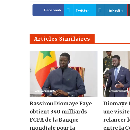
Facebook
Twitter
linkedin
Articles Similaires
Bassirou Diomaye Faye
Diomaye F
obtient 340 milliards
une visite
FCFA de la Banque
relancer l
mondiale pour la
entre la C