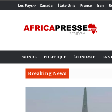
Les Pays
Canada
États-Unis
France
Iran
R
MONDE
POLITIQUE
ÉCONOMIE
ENV
Breaking News