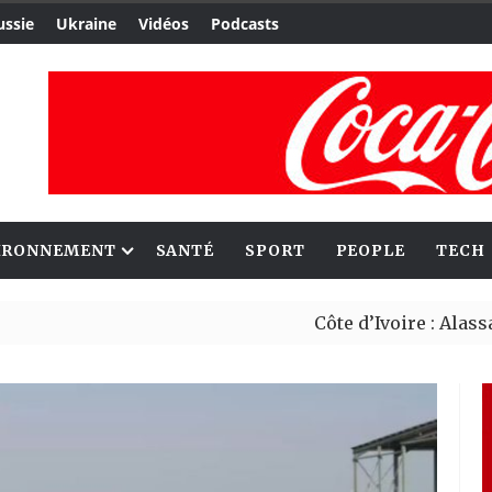
ussie
Ukraine
Vidéos
Podcasts
IRONNEMENT
SANTÉ
SPORT
PEOPLE
TECH
Côte d’Ivoire : Alassane Ouatt
Migrants : Rome et Kigali avan