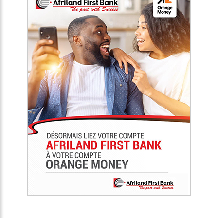
Africa Presse est un média de référence de débats sur
l’actualité en Afrique. Notre objectif est non seulement de
connecter l’Afrique au reste du monde, mais d’établir un
moyen de communication simple et efficace, et ainsi
promouvoir la diversité du continent sur tous les plans de
l'actualité.
Articles Récents