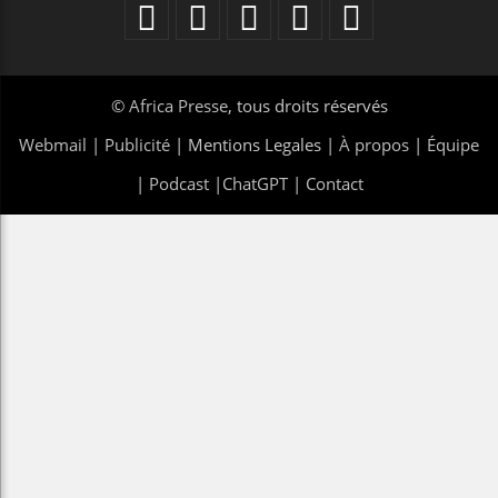
©
Africa Presse
, tous droits réservés
Webmail
|
Publicité
| Mentions Legales |
À propos
|
Équipe
|
Podcast
|
ChatGPT
|
Contact