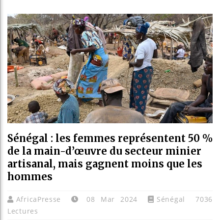
Bassirou
Côte d’I
Tunisie 
Ceuta : 
Sénégal : les femmes représentent 50 %
de la main-d’œuvre du secteur minier
artisanal, mais gagnent moins que les
hommes
AfricaPresse
08 Mar 2024
Sénégal
7036
Lectures