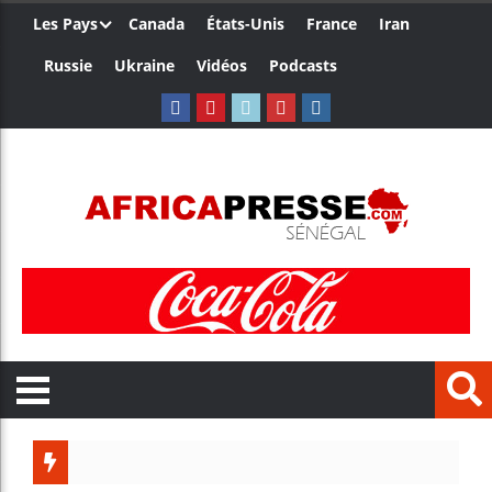
Les Pays
Canada
États-Unis
France
Iran
Russie
Ukraine
Vidéos
Podcasts
Le Camer