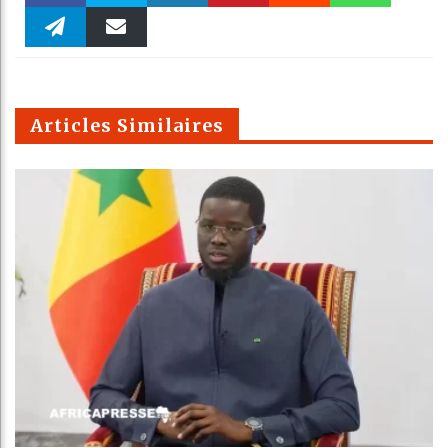
Faceboo
Twitter
linkedin
Pinteres
Reddit
WhatsAp
k
Telegra
Email
t
pt
m
Articles Similaires