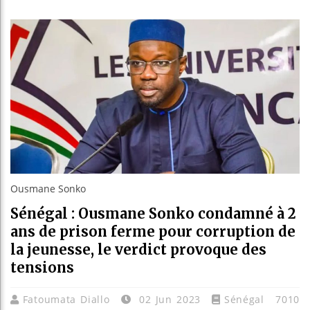
Guinée 
Réforme 
Bénin :
Aliko D
Ousmane Sonko
Sénégal : Ousmane Sonko condamné à 2
ans de prison ferme pour corruption de
la jeunesse, le verdict provoque des
tensions
Fatoumata Diallo
02 Jun 2023
Sénégal
7010