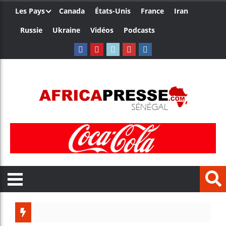
Les Pays
Canada
États-Unis
France
Iran
Russie
Ukraine
Vidéos
Podcasts
Les jeu