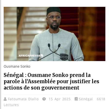
Les jeun
Guinée :
Réforme é
Bénin : 
Ousmane Sonko
Sénégal : Ousmane Sonko prend la
parole à l’Assemblée pour justifier les
actions de son gouvernement
Fatoumata Diallo
15 Apr 2025
Sénégal
6618
Lectures