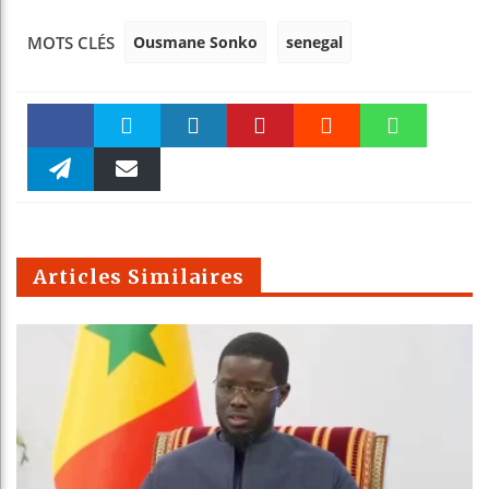
Ousmane Sonko
senegal
MOTS CLÉS
Faceboo
Twitter
linkedin
Pinteres
Reddit
WhatsAp
k
Telegra
Email
t
pt
m
Articles Similaires