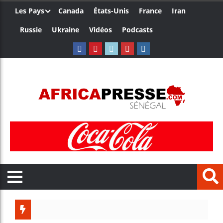
Les Pays
Canada
États-Unis
France
Iran
Russie
Ukraine
Vidéos
Podcasts
Trump no