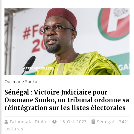
Aliko
Le Cam
Bassi
Côte d
Tunis
Ousmane Sonko
Sénégal : Victoire Judiciaire pour
Ousmane Sonko, un tribunal ordonne sa
réintégration sur les listes électorales
Fatoumata Diallo
13 Oct 2023
Sénégal
7421
Lectures