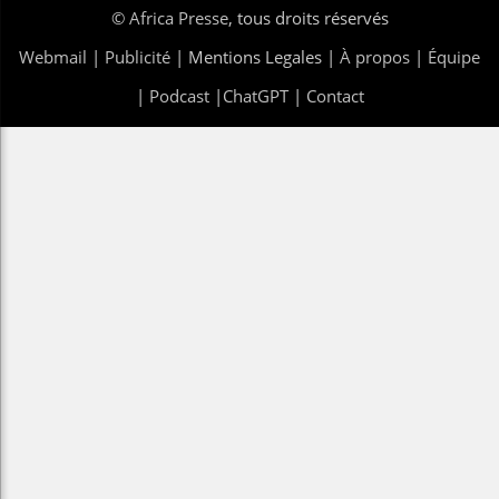
©
Africa Presse
, tous droits réservés
Webmail
|
Publicité
| Mentions Legales |
À propos
|
Équipe
|
Podcast
|
ChatGPT
|
Contact