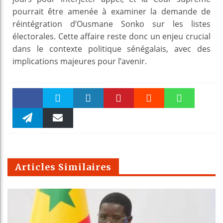
pourrait être amenée à examiner la demande de
réintégration d’Ousmane Sonko sur les listes
électorales. Cette affaire reste donc un enjeu crucial
dans le contexte politique sénégalais, avec des
implications majeures pour l’avenir.
Faceboo
Twitter
linkedin
Pinteres
Reddit
WhatsAp
k
Telegra
Email
t
pt
m
Articles Similaires