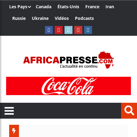
Les Pays
Canada
États-Unis
France
Iran
Russie
Ukraine
Vidéos
Podcasts
Trump nom