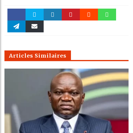
Faceboo
Twitter
linkedin
Pinteres
Reddit
WhatsAp
k
Telegra
Email
t
pt
m
Articles Similaires