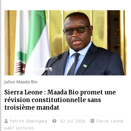
Les jeune
Guinée : 
Réforme él
Bénin : Pa
Julius Maada Bio
Sierra Leone : Maada Bio promet une
révision constitutionnelle sans
troisième mandat
Patrick Babingwa
02 Jul 2026
Sierra Leone
6407 Lectures