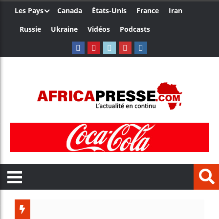
Les Pays
Canada
États-Unis
France
Iran
Russie
Ukraine
Vidéos
Podcasts
Les jeun