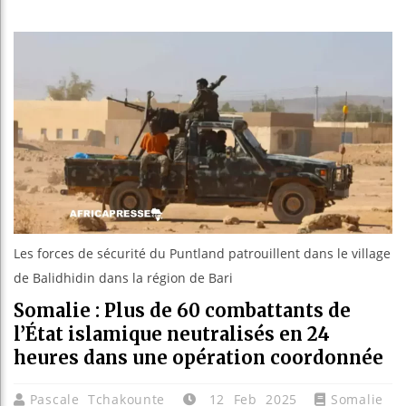
Guinée :
Réforme é
Bénin : P
Aliko Da
Les forces de sécurité du Puntland patrouillent dans le village
de Balidhidin dans la région de Bari
Somalie : Plus de 60 combattants de
l’État islamique neutralisés en 24
heures dans une opération coordonnée
Pascale Tchakounte
12 Feb 2025
Somalie