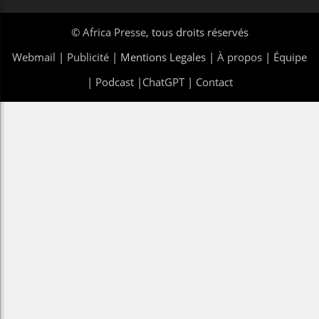
©
Africa Presse
, tous droits réservés
Webmail
|
Publicité
| Mentions Legales |
À propos
|
Équipe
|
Podcast
|
ChatGPT
|
Contact