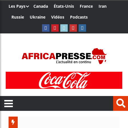
Les Pays
Canada
États-Unis
France
Iran
Russie
Ukraine
Vidéos
Podcasts
Les je