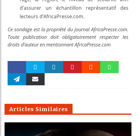
d’assurer un échantillon représentatif des
lecteurs d’AfricaPresse.com.
Ce sondage est la propriété du journal AfricaPresse.com.
Toute publication doit obligatoirement respecter les
droits d’auteur en mentionnant AfricaPresse.com
Faceboo
Twitter
linkedin
Pinteres
Reddit
WhatsAp
k
Telegra
Email
t
pt
m
Articles Similaires