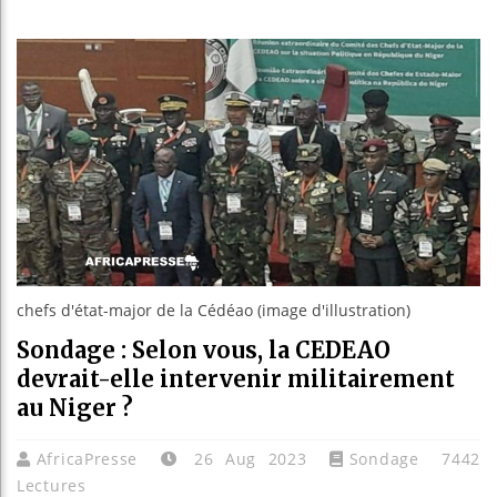
Guiné
Réform
Bénin 
Aliko
chefs d'état-major de la Cédéao (image d'illustration)
Sondage : Selon vous, la CEDEAO
devrait-elle intervenir militairement
au Niger ?
AfricaPresse
26 Aug 2023
Sondage
7442
Lectures