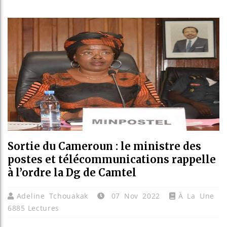
 un cap avec la signature de sa première convention m
ire : Ouattara acte la fin de la CEI et pose les jalons d’
dent du tout premier Sénat issu de la réforme constitut
xplorent de nouvelles opportunités d’investissement en
Sortie du Cameroun : le ministre des
postes et télécommunications rappelle
à l’ordre la Dg de Camtel
Adeline Tchouakak
07 Nov 2022
À La Une
6885 Lectures