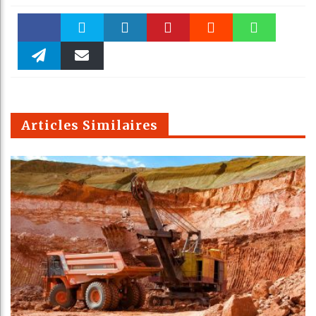
Faceboo
Twitter
linkedin
Pinteres
Reddit
WhatsAp
k
Telegra
Email
t
pt
m
Articles Similaires