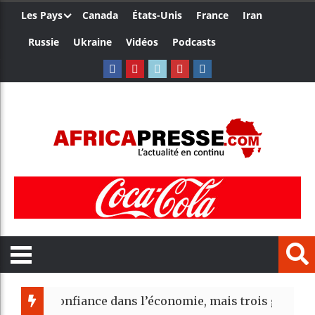
Les Pays
Canada
États-Unis
France
Iran
Russie
Ukraine
Vidéos
Podcasts
t confiance dans l’économie, mais trois grands marchés 