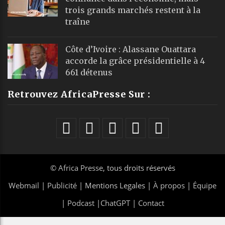
trois grands marchés restent à la
traîne
Côte d’Ivoire : Alassane Ouattara
accorde la grâce présidentielle à 4
661 détenus
Retrouvez AfricaPresse Sur :
©
Africa Presse
, tous droits réservés
Webmail
|
Publicité
| Mentions Legales |
À propos
|
Équipe
|
Podcast
|
ChatGPT
|
Contact