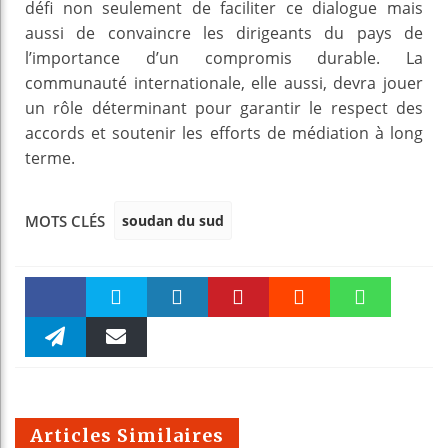
défi non seulement de faciliter ce dialogue mais
aussi de convaincre les dirigeants du pays de
l’importance d’un compromis durable. La
communauté internationale, elle aussi, devra jouer
un rôle déterminant pour garantir le respect des
accords et soutenir les efforts de médiation à long
terme.
soudan du sud
MOTS CLÉS
Faceboo
Twitter
linkedin
Pinteres
Reddit
WhatsAp
k
Telegra
Email
t
pt
m
Articles Similaires