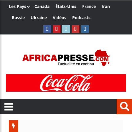
Les Pays
Canada
États-Unis
France
Iran
Russie
Ukraine
Vidéos
Podcasts
Trump nom