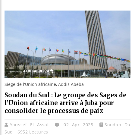
Les jeune
Guinée : 
Réforme él
Bénin : Pa
Siège de l'Union africaine, Addis Abeba
Soudan du Sud : Le groupe des Sages de
l’Union africaine arrive à Juba pour
consolider le processus de paix
Youssef El Assal
02 Apr 2025
Soudan Du
Sud
6952 Lectures