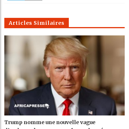
k
Telegra
Email
t
pt
m
Articles Similaires
Trump nomme une nouvelle vague