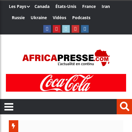
Les Pays
Canada
États-Unis
France
Iran
Russie
Ukraine
Vidéos
Podcasts
Trump n