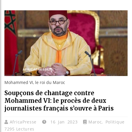
Les jeun
Guinée :
Réforme 
Bénin : 
Mohammed VI, le roi du Maroc
Soupçons de chantage contre
Mohammed VI: le procès de deux
journalistes français s’ouvre à Paris
AfricaPresse
16 Jan 2023
Maroc
,
Politique
7295 Lectures