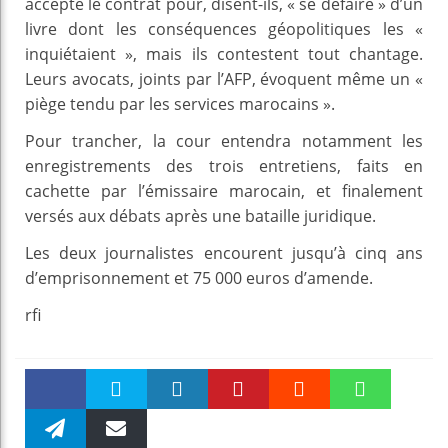
accepté le contrat pour, disent-ils, « se défaire » d’un
livre dont les conséquences géopolitiques les «
inquiétaient », mais ils contestent tout chantage.
Leurs avocats, joints par l’AFP, évoquent même un «
piège tendu par les services marocains ».
Pour trancher, la cour entendra notamment les
enregistrements des trois entretiens, faits en
cachette par l’émissaire marocain, et finalement
versés aux débats après une bataille juridique.
Les deux journalistes encourent jusqu’à cinq ans
d’emprisonnement et 75 000 euros d’amende.
rfi
Faceboo
Twitter
linkedin
Pinteres
Reddit
WhatsAp