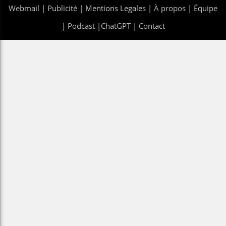
Webmail
|
Publicité
| Mentions Legales |
À propos
|
Équipe
|
Podcast
|
ChatGPT
|
Contact