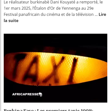
Le réalisateur burkinabè Dani Kouyaté a remporté, le
1er mars 2025, l’Étalon d’Or de Yennenga au 29e
Festival panafricain du cinéma et de la télévision ...
Lire
la suite
Burkina Faso : Les premiers taxis 100%