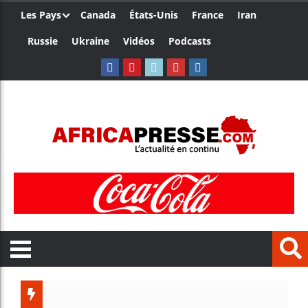
Les Pays
Canada
États-Unis
France
Iran
Russie
Ukraine
Vidéos
Podcasts
Les jeunes Afr