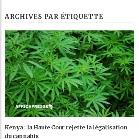
Ba
ARCHIVES PAR ÉTIQUETTE
Cô
Tu
Ceu
Kenya : la Haute Cour rejette la légalisation
du cannabis