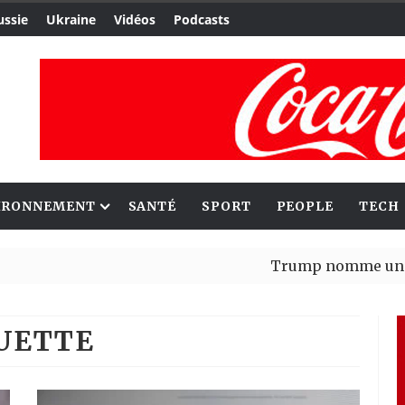
ussie
Ukraine
Vidéos
Podcasts
IRONNEMENT
SANTÉ
SPORT
PEOPLE
TECH
Trump nomme une nouvell
Bénin : Patrice Talon élu
QUETTE