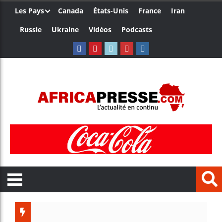
Les Pays
Canada
États-Unis
France
Iran
Russie
Ukraine
Vidéos
Podcasts
Trump nomme u