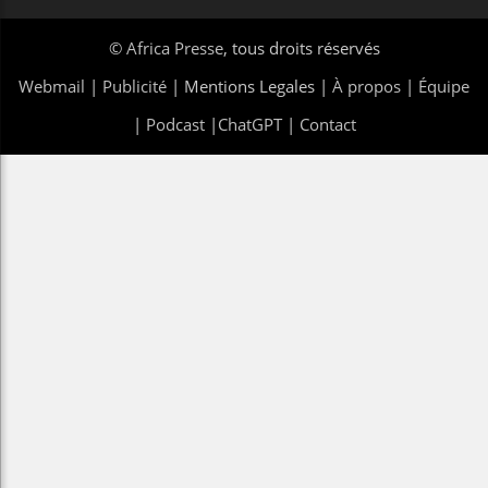
©
Africa Presse
, tous droits réservés
Webmail
|
Publicité
| Mentions Legales |
À propos
|
Équipe
|
Podcast
|
ChatGPT
|
Contact