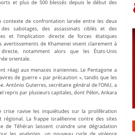
morts et plus de 500 blessés depuis le début des
n contexte de confrontation larvée entre les deux
es sabotages, des assassinats ciblés et des
es et l’implication directe de forces étatiques
s avertissements de Khamenei visent clairement à
 directe, notamment alors que les États-Unis
née orientale.
ment réagi aux menaces iraniennes. Le Pentagone a
ires de guerre « par précaution », tandis que les
e. António Guterres, secrétaire général de l’ONU, a
l repris par plusieurs capitales, dont Pékin, Ankara
e crise ravive les inquiétudes sur la prolifération
 régional. La frappe israélienne contre des sites
que de Téhéran laissent craindre une dégradation
our les analystes, un nouveau cycle de violence