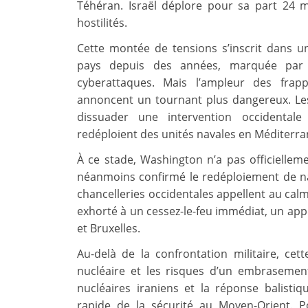
Téhéran. Israël déplore pour sa part 24 
hostilités.
Cette montée de tensions s’inscrit dans u
pays depuis des années, marquée par d
cyberattaques. Mais l’ampleur des frapp
annoncent un tournant plus dangereux. Le
dissuader une intervention occidentale
redéploient des unités navales en Méditerra
À ce stade, Washington n’a pas officielle
néanmoins confirmé le redéploiement de nav
chancelleries occidentales appellent au calm
exhorté à un cessez-le-feu immédiat, un appe
et Bruxelles.
Au-delà de la confrontation militaire, cett
nucléaire et les risques d’un embrasement
nucléaires iraniens et la réponse balisti
rapide de la sécurité au Moyen-Orient. P