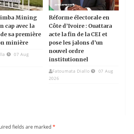
 Nimba Mining
Réforme électorale en
n cap avec la
Côte d’Ivoire : Ouattara
 de sa première
acte la fin de la CEI et
on minière
pose les jalons d’un
nouvel ordre
lla
07 Aug
institutionnel
Fatoumata Diallo
07 Aug
2026
ired fields are marked
*