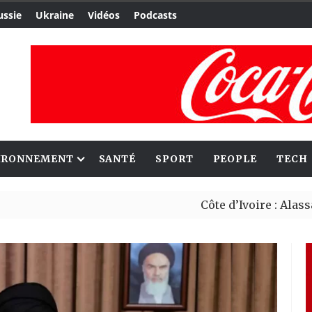
ussie
Ukraine
Vidéos
Podcasts
IRONNEMENT
SANTÉ
SPORT
PEOPLE
TECH
Côte d’Ivoire : Alassane Ouat
Le Cameroun et le Japon renfo