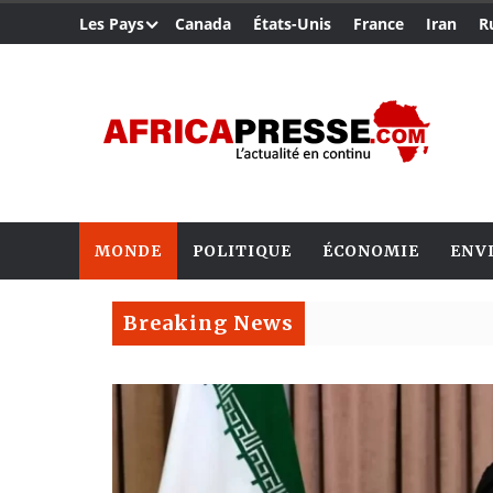
Les Pays
Canada
États-Unis
France
Iran
R
MONDE
POLITIQUE
ÉCONOMIE
ENV
Breaking News