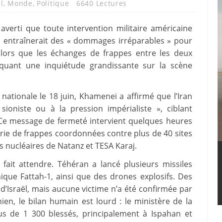
l
,
Monde
,
Politique
6640 Lectures
averti que toute intervention militaire américaine
aël entraînerait des « dommages irréparables » pour
 alors que les échanges de frappes entre les deux
voquant une inquiétude grandissante sur la scène
nationale le 18 juin, Khamenei a affirmé que l’Iran
sioniste ou à la pression impérialiste », ciblant
s. Ce message de fermeté intervient quelques heures
rie de frappes coordonnées contre plus de 40 sites
 nucléaires de Natanz et TESA Karaj.
 fait attendre. Téhéran a lancé plusieurs missiles
ique Fattah-1, ainsi que des drones explosifs. Des
d’Israël, mais aucune victime n’a été confirmée par
ien, le bilan humain est lourd : le ministère de la
s de 1 300 blessés, principalement à Ispahan et