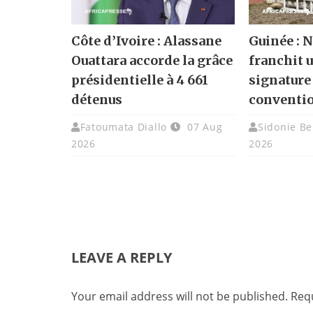
Côte d’Ivoire : Alassane
Guinée :
Ouattara accorde la grâce
franchit u
présidentielle à 4 661
signature
détenus
conventi
Fatoumata Diallo
07 Aug
Sidonie Be
2026
2026
LEAVE A REPLY
Your email address will not be published.
Requ