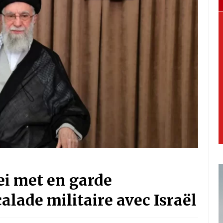
ei met en garde
alade militaire avec Israël