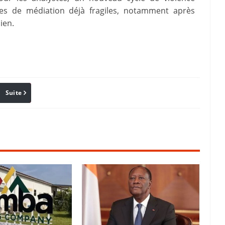
mes de médiation déjà fragiles, notamment après
ien.
Suite
Pinterest
Reddit
Email