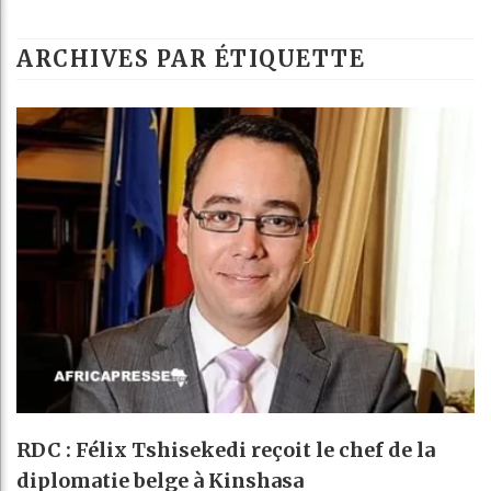
G
ARCHIVES PAR ÉTIQUETTE
R
B
A
RDC : Félix Tshisekedi reçoit le chef de la
diplomatie belge à Kinshasa