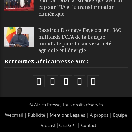
leur partenariat stratégique avec un
cap sur l’IA et la transformation
numérique
Bassirou Diomaye Faye obtient 340
milliards FCFA de la Banque
mondiale pour la souveraineté
agricole et l’énergie
Retrouvez AfricaPresse Sur :
©
Africa Presse
, tous droits réservés
Webmail
|
Publicité
| Mentions Legales |
À propos
|
Équipe
|
Podcast
|
ChatGPT
|
Contact