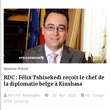
Bassirou
Côte d’I
Tunisie 
Ceuta : R
Maxime Prévot
RDC : Félix Tshisekedi reçoit le chef de
la diplomatie belge à Kinshasa
Patrick Babingwa
29 Apr 2025
RD Congo
6708 Lectures