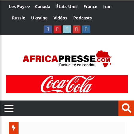
Les Pays
Canada
États-Unis
France
Iran
Russie
Ukraine
Vidéos
Podcasts
Le Camer