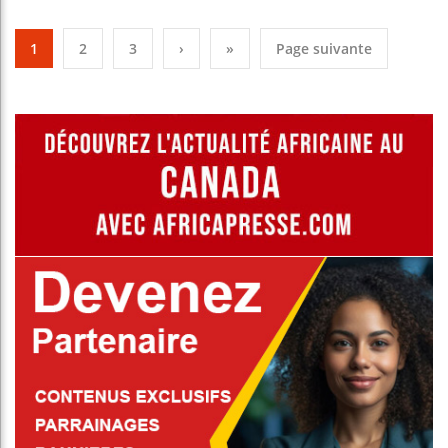
1
2
3
›
»
Page suivante