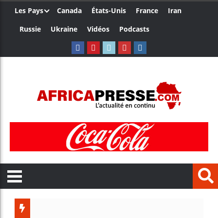
Les Pays
Canada
États-Unis
France
Iran
Russie
Ukraine
Vidéos
Podcasts
Trump nomme un