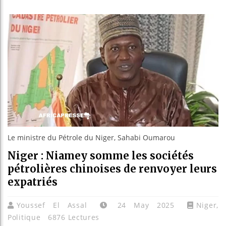
Les je
Guinée
Réforme
Bénin 
Le ministre du Pétrole du Niger, Sahabi Oumarou
Niger : Niamey somme les sociétés
pétrolières chinoises de renvoyer leurs
expatriés
Youssef El Assal
24 May 2025
Niger
,
Politique
6876 Lectures