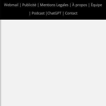
Webmail
|
Publicité
| Mentions Legales |
À propos
|
Équipe
|
Podcast
|
ChatGPT
|
Contact