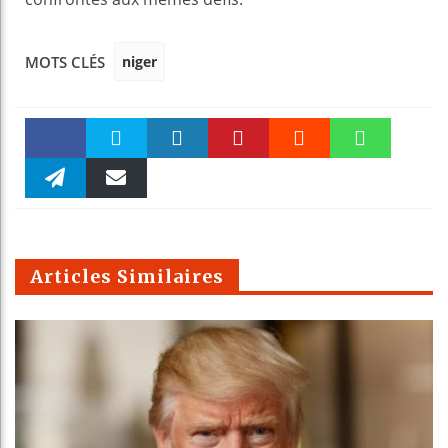
niger
MOTS CLÉS
Faceboo
Twitter
linkedin
Pinteres
Reddit
WhatsAp
k
Telegra
Email
t
pt
m
Articles Similaires