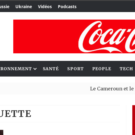
ussie
Ukraine
Vidéos
Podcasts
IRONNEMENT
SANTÉ
SPORT
PEOPLE
TECH
Le Cameroun et le Japon r
Ceuta : Rabat affirme avoi
QUETTE