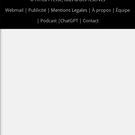
Webmail
|
Publicité
| Mentions Legales |
À propos
|
Équipe
|
Podcast
|
ChatGPT
|
Contact