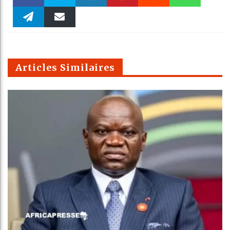
Faceboo
Twitter
linkedin
Pinteres
Reddit
WhatsAp
k
Telegra
Email
t
pt
m
Articles Similaires