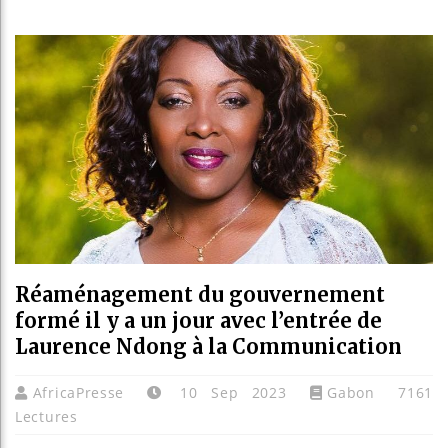
Guin
Réfo
Béni
Alik
Réaménagement du gouvernement
formé il y a un jour avec l’entrée de
Laurence Ndong à la Communication
AfricaPresse
10 Sep 2023
Gabon
7161
Lectures