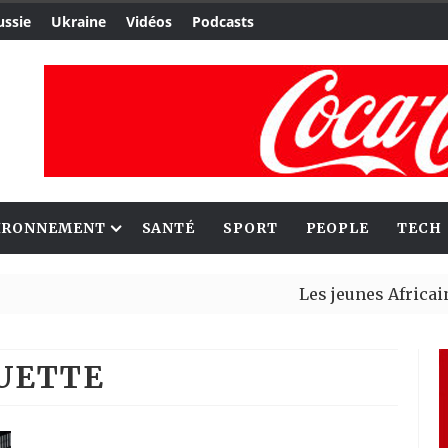
ussie
Ukraine
Vidéos
Podcasts
IRONNEMENT
SANTÉ
SPORT
PEOPLE
TECH
Les jeunes Africains retr
Aliko Dangote et Mark Ca
QUETTE