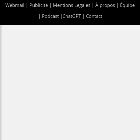
Webmail
|
Publicité
| Mentions Legales |
À propos
|
Équipe
|
Podcast
|
ChatGPT
|
Contact