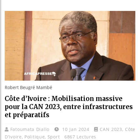
Guinée
Réforme
Bénin :
Aliko 
Robert Beugré Mambé
Côte d’Ivoire : Mobilisation massive
pour la CAN 2023, entre infrastructures
et préparatifs
Fatoumata Diallo
10 Jan 2024
CAN 2023
,
Côte
D’Ivoire
,
Politique
,
Sport
6867 Lectures