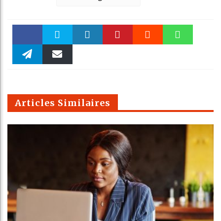
Faceboo
Twitter
linkedin
Pinteres
Reddit
WhatsAp
k
Telegra
Email
t
pt
m
Articles Similaires