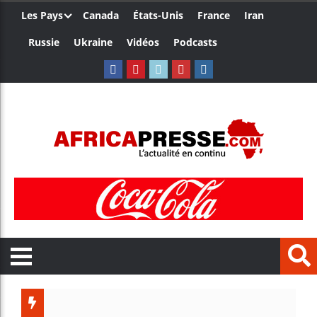
Les Pays
Canada
États-Unis
France
Iran
Russie
Ukraine
Vidéos
Podcasts
Les jeu