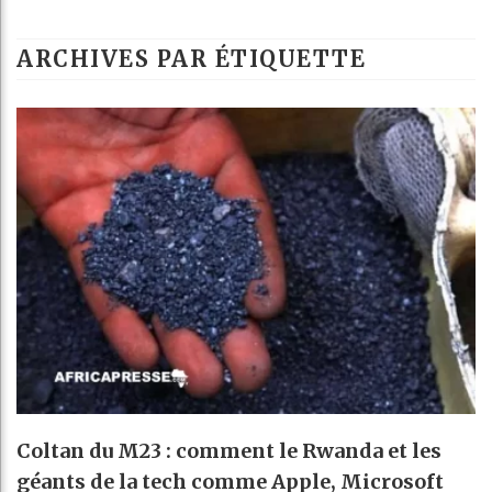
G
ARCHIVES PAR ÉTIQUETTE
R
B
A
Coltan du M23 : comment le Rwanda et les
géants de la tech comme Apple, Microsoft