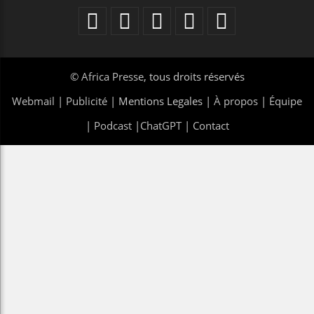
©
Africa Presse
, tous droits réservés
Webmail
|
Publicité
| Mentions Legales |
À propos
|
Équipe
|
Podcast
|
ChatGPT
|
Contact