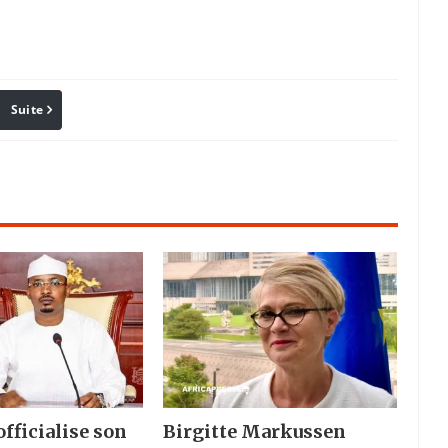
Suite
Pinterest
Reddit
Email
fficialise son
Birgitte Markussen