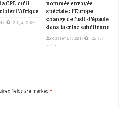
la CPI, qu’il
nommée envoyée
cibler l’Afrique
spéciale : l’Europe
change de fusil d’épaule
lla
28 Jul 2026
dans la crise sahélienne
Youssef El Assal
25 Jul
2026
ired fields are marked
*