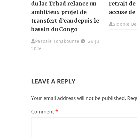
du lac Tchad relance un
retrait de 
ambitieux projet de
accuse de 
transfert d’eau depuis le
Sidonie Be
bassin du Congo
Pascale Tchakounte
29 Jul
2026
LEAVE A REPLY
Your email address will not be published.
Requ
Comment
*