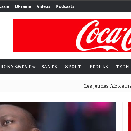
ussie
Ukraine
Vidéos
Podcasts
IRONNEMENT
SANTÉ
SPORT
PEOPLE
TECH
Les jeunes Africains retrouv
Aliko Dangote et Mark Carney