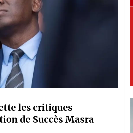
tte les critiques
tation de Succès Masra