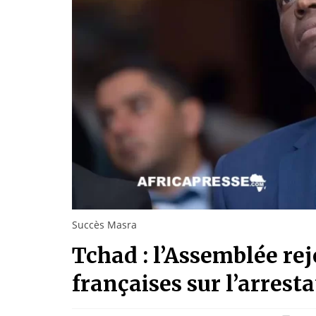
Succès Masra
Tchad : l’Assemblée reje
françaises sur l’arres