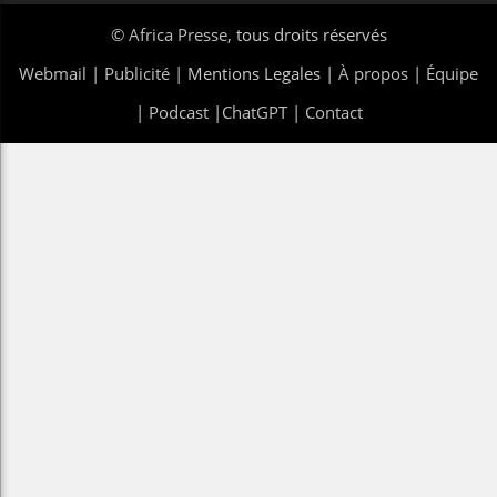
©
Africa Presse
, tous droits réservés
Webmail
|
Publicité
| Mentions Legales |
À propos
|
Équipe
|
Podcast
|
ChatGPT
|
Contact