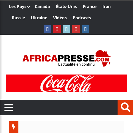
Les Pays
Canada
États-Unis
France
Iran
Russie
Ukraine
Vidéos
Podcasts
T