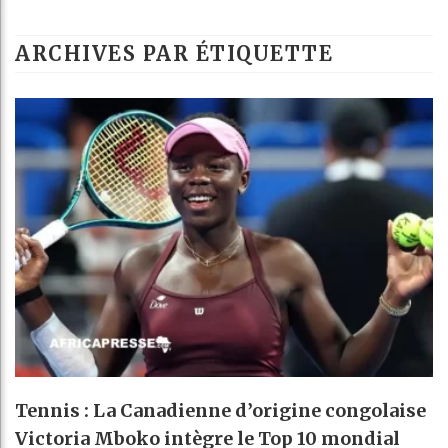
L
ARCHIVES PAR ÉTIQUETTE
G
R
B
Tennis : La Canadienne d’origine congolaise
Victoria Mboko intègre le Top 10 mondial