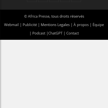
©
Africa Presse
, tous droits réservés
Webmail
|
Publicité
| Mentions Legales |
À propos
|
Équipe
|
Podcast
|
ChatGPT
|
Contact