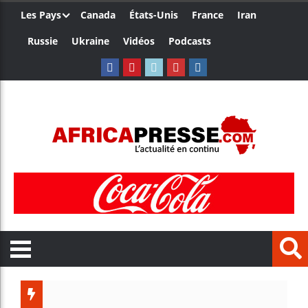
Les Pays
Canada
États-Unis
France
Iran
Russie
Ukraine
Vidéos
Podcasts
Les jeun