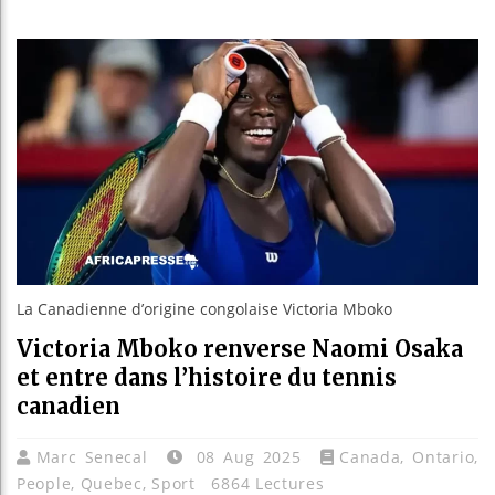
Guinée :
Réforme é
Bénin : 
Aliko Da
La Canadienne d’origine congolaise Victoria Mboko
Victoria Mboko renverse Naomi Osaka
et entre dans l’histoire du tennis
canadien
Marc Senecal
08 Aug 2025
Canada
,
Ontario
,
People
,
Quebec
,
Sport
6864 Lectures