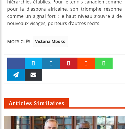
hiérarchies établies. Pour le tennis canadien comme
pour la diaspora africaine, son triomphe résonne
comme un signal fort : le haut niveau s’ouvre à de
nouveaux visages, porteurs d’autres récits.
Victoria Mboko
MOTS CLÉS
Faceboo
Twitter
linkedin
Pinteres
Reddit
WhatsAp
k
Telegra
Email
t
pt
m
Articles Similaires