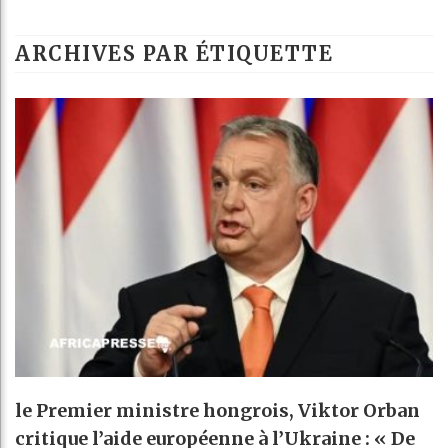
B
ARCHIVES PAR ÉTIQUETTE
C
T
C
le Premier ministre hongrois, Viktor Orban
critique l’aide européenne à l’Ukraine : « De