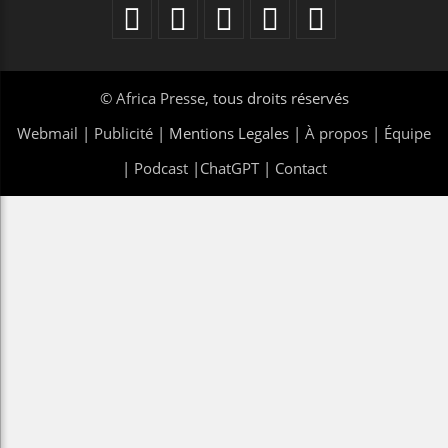
©
Africa Presse
, tous droits réservés
Webmail
|
Publicité
| Mentions Legales |
À propos
|
Équipe
|
Podcast
|
ChatGPT
|
Contact