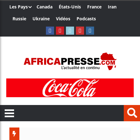
Les Pays
Canada
États-Unis
France
Iran
Russie
Ukraine
Vidéos
Podcasts
Trump 