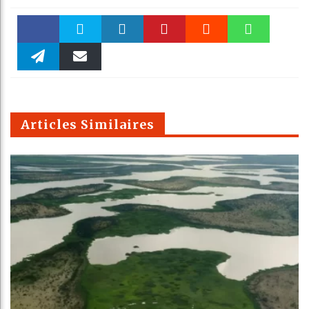
Faceboo
Twitter
linkedin
Pinteres
Reddit
WhatsAp
k
Telegra
Email
t
pt
m
Articles Similaires