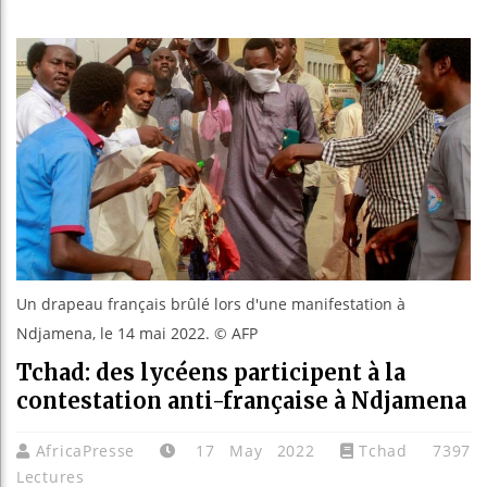
Les je
Guinée
Réforme
Bénin :
Un drapeau français brûlé lors d'une manifestation à
Ndjamena, le 14 mai 2022. © AFP
Tchad: des lycéens participent à la
contestation anti-française à Ndjamena
AfricaPresse
17 May 2022
Tchad
7397
Lectures