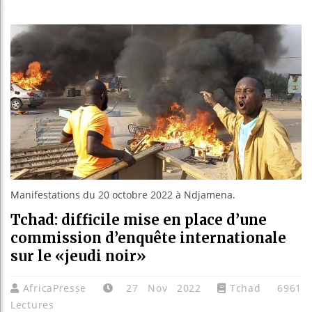
Guinée :
Réforme 
Bénin : 
Aliko Da
Manifestations du 20 octobre 2022 à Ndjamena.
Tchad: difficile mise en place d’une
commission d’enquête internationale
sur le «jeudi noir»
AfricaPresse
27 Nov 2022
Tchad
6961
Lectures