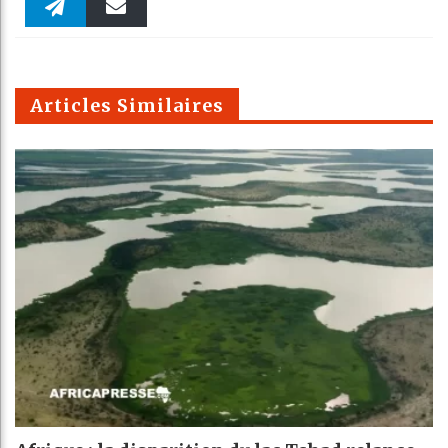
Faceboo
Twitter
linkedin
Pinteres
Reddit
WhatsAp
k
Telegra
Email
t
pt
m
Articles Similaires