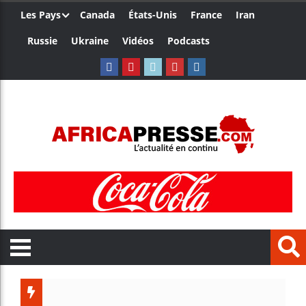
Les Pays
Canada
États-Unis
France
Iran
Russie
Ukraine
Vidéos
Podcasts
Les jeun